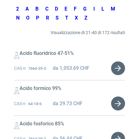
2
A
B
C
D
E
F
G
I
L
M
N
O
P
R
S
T
X
Z
Visualizzazione di 21-40 di 172 risultati
Acido fluoridrico 47-51%
da
1,053.69
CHF
CAS-n
7664-39-3
Acido formico 99%
da
29.73
CHF
CAS-n
64-18-6
Acido fosforico 85%
da
56.44
CHF
CAS-n
7664-38-2