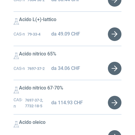
Acido L(+)-lattico
da
49.09
CHF
CAS-n
79-33-4
Acido nitrico 65%
da
34.06
CHF
CAS-n
7697-37-2
Acido nitrico 67-70%
CAS-
7697-37-2,
da
114.93
CHF
n
7732-18-5
Acido oleico