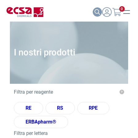
0
I nostri prodotti
Filtra per reagente
RE
RS
RPE
ERBApharm®
Filtra per lettera