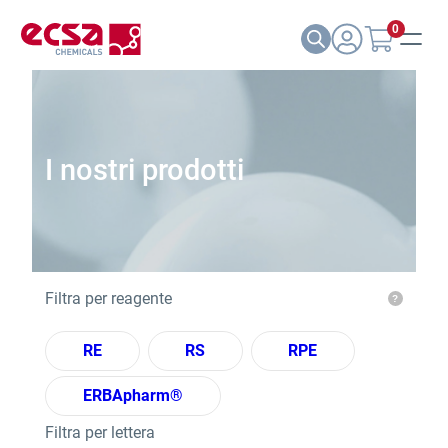
0
I nostri prodotti
Filtra per reagente
RE
RS
RPE
ERBApharm®
Filtra per lettera