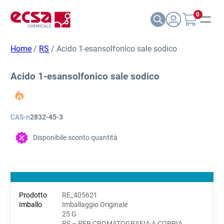
0
Home
/
RS
/ Acido 1-esansolfonico sale sodico
Acido 1-esansolfonico sale sodico
CAS-n
2832-45-3
Disponibile sconto quantità
RE_405621
Imballaggio Originale
25 G
RS – PER CROMATOGRAFIA A COPPIA