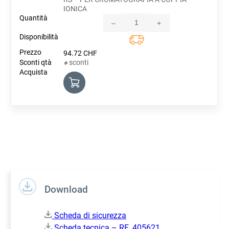
IONICA
–
+
Quantity
94.72
CHF
sconti
+
Download
Scheda di sicurezza
Scheda tecnica – RE_405621