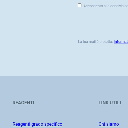
Acconsento alla condivisio
La tua mail è protetta:
Informat
REAGENTI
LINK UTILI
Reagenti grado specifico
Chi siamo