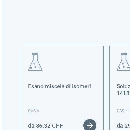
Esano miscela di isomeri
Soluz
1413
–
CAS-n
CAS-n
da
86.32
CHF
da
2