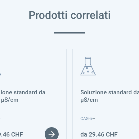
Prodotti correlati
ione standard da
Soluzione standard d
 µS/cm
µS/cm
–
–
CAS-n
9.46
CHF
da
29.46
CHF