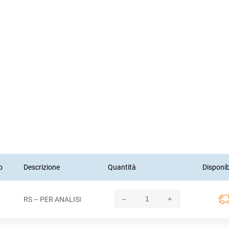
o
Descrizione
Quantità
Disponib
–
+
RS – PER ANALISI
Quantity