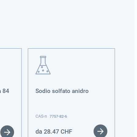
a 84
Sodio solfato anidro
Gel
CAS-n
CAS
7757-82-6
da
28.47
CHF
da