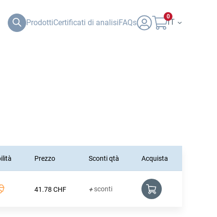
0
IT
Prodotti
Certificati di analisi
FAQs
ilità
Prezzo
Sconti qtà
Acquista
sconti
41.78
CHF
+