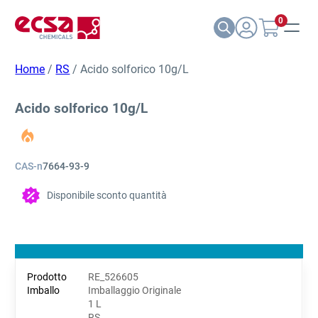
0
Home
/
RS
/ Acido solforico 10g/L
Acido solforico 10g/L
CAS-n
7664-93-9
Disponibile sconto quantità
RE_526605
Imballaggio Originale
1 L
RS