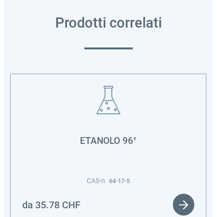
Prodotti correlati
ETANOLO 96°
CAS-n
64-17-5
da
35.78
CHF