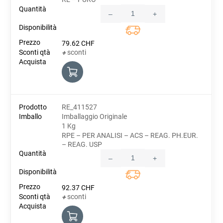
–
+
Quantity
79.62
CHF
sconti
+
RE_411527
Imballaggio Originale
1 Kg
RPE – PER ANALISI – ACS – REAG. PH.EUR.
– REAG. USP
–
+
Quantity
92.37
CHF
sconti
+