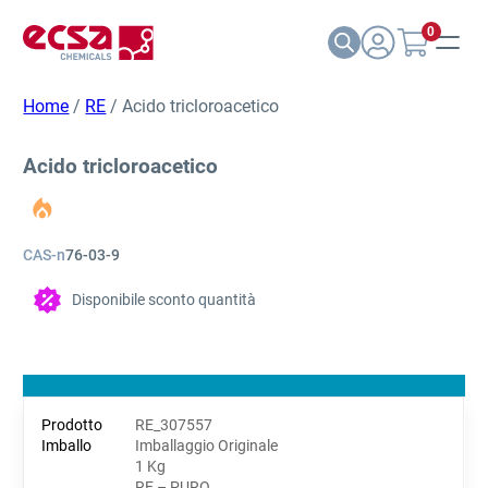
0
Home
/
RE
/ Acido tricloroacetico
Acido tricloroacetico
CAS-n
76-03-9
Disponibile sconto quantità
RE_307557
Imballaggio Originale
1 Kg
RE – PURO