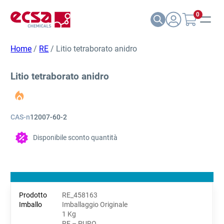
0
Home
/
RE
/ Litio tetraborato anidro
Litio tetraborato anidro
CAS-n
12007-60-2
Disponibile sconto quantità
RE_458163
Imballaggio Originale
1 Kg
RE – PURO