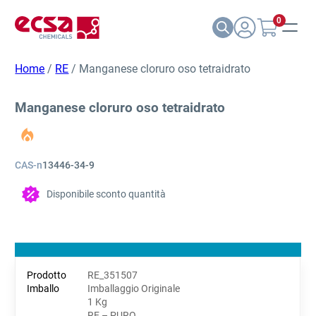
0
Home
/
RE
/ Manganese cloruro oso tetraidrato
Manganese cloruro oso tetraidrato
CAS-n
13446-34-9
Disponibile sconto quantità
RE_351507
Imballaggio Originale
1 Kg
RE – PURO