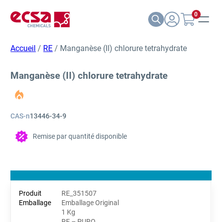
0
Accueil
/
RE
/ Manganèse (II) chlorure tetrahydrate
Manganèse (II) chlorure tetrahydrate
CAS-n
13446-34-9
Remise par quantité disponible
RE_351507
Emballage Original
1 Kg
RE – PURO