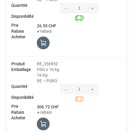
–
+
Quantity
26.55
CHF
rabais
+
RE_356952
Fûts x 16 kg
16 Kg
RE – PURO
–
+
Quantity
306.72
CHF
rabais
+