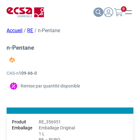
0
Accueil
/
RE
/ n-Pentane
n-Pentane
CAS-n
109-66-0
Remise par quantité disponible
RE_356951
Emballage Original
1 L
RE – PURO