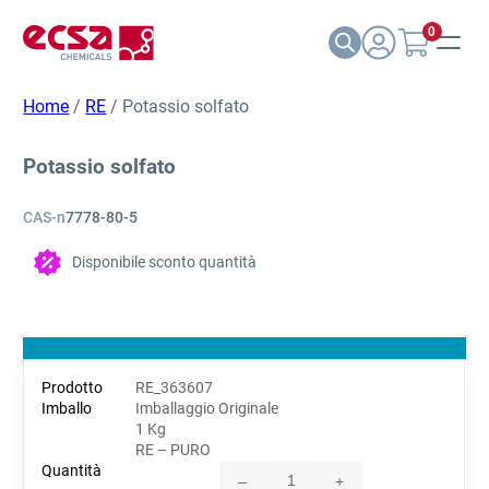
0
Home
/
RE
/ Potassio solfato
Potassio solfato
CAS-n
7778-80-5
Disponibile sconto quantità
RE_363607
Imballaggio Originale
1 Kg
RE – PURO
–
+