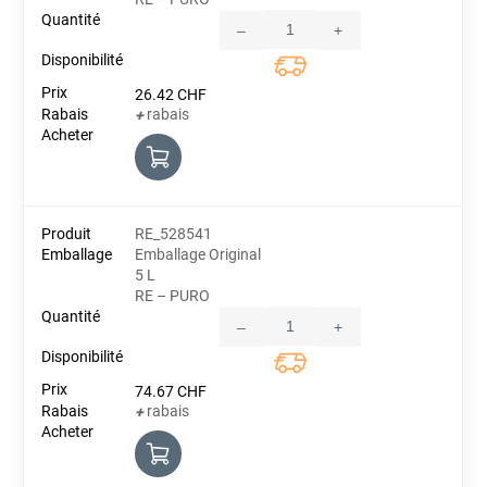
–
+
Quantity
26.42
CHF
rabais
+
RE_528541
Emballage Original
5 L
RE – PURO
–
+
Quantity
74.67
CHF
rabais
+