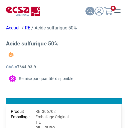
0
Accueil
/
RE
/ Acide sulfurique 50%
Acide sulfurique 50%
CAS-n
7664-93-9
Remise par quantité disponible
RE_306702
Emballage Original
1 L
RE – PURO