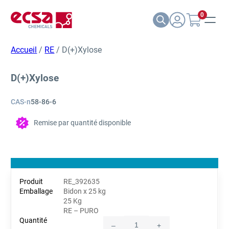
0
Accueil
/
RE
/ D(+)Xylose
D(+)Xylose
CAS-n
58-86-6
Remise par quantité disponible
RE_392635
Bidon x 25 kg
25 Kg
RE – PURO
–
+