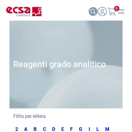
0
Reagenti grado analitico
Filtra per lettera
2
A
B
C
D
E
F
G
I
L
M