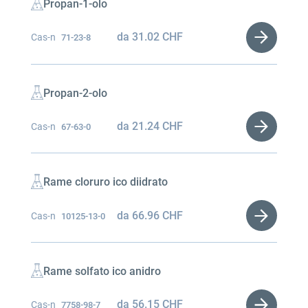
Propan-1-olo
da
31.02
CHF
Cas-n
71-23-8
Propan-2-olo
da
21.24
CHF
Cas-n
67-63-0
Rame cloruro ico diidrato
da
66.96
CHF
Cas-n
10125-13-0
Rame solfato ico anidro
da
56.15
CHF
Cas-n
7758-98-7