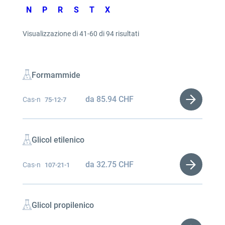
N
P
R
S
T
X
Visualizzazione di 41-60 di 94 risultati
Formammide
da
85.94
CHF
Cas-n
75-12-7
Glicol etilenico
da
32.75
CHF
Cas-n
107-21-1
Glicol propilenico