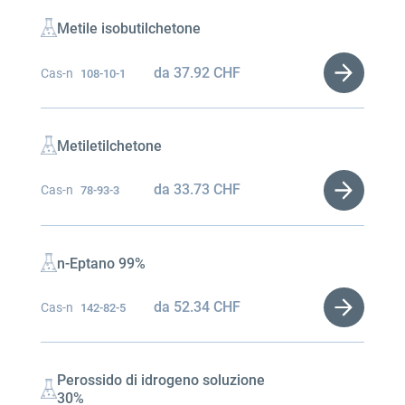
Metile isobutilchetone
da
37.92
CHF
Cas-n
108-10-1
Metiletilchetone
da
33.73
CHF
Cas-n
78-93-3
n-Eptano 99%
da
52.34
CHF
Cas-n
142-82-5
Perossido di idrogeno soluzione
30%