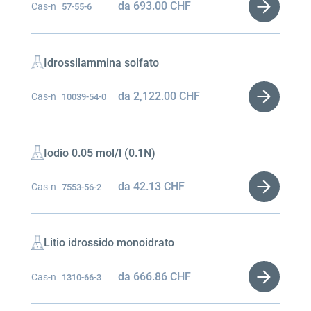
da
693.00
CHF
Cas-n
57-55-6
Idrossilammina solfato
da
2,122.00
CHF
Cas-n
10039-54-0
Iodio 0.05 mol/l (0.1N)
da
42.13
CHF
Cas-n
7553-56-2
Litio idrossido monoidrato
da
666.86
CHF
Cas-n
1310-66-3