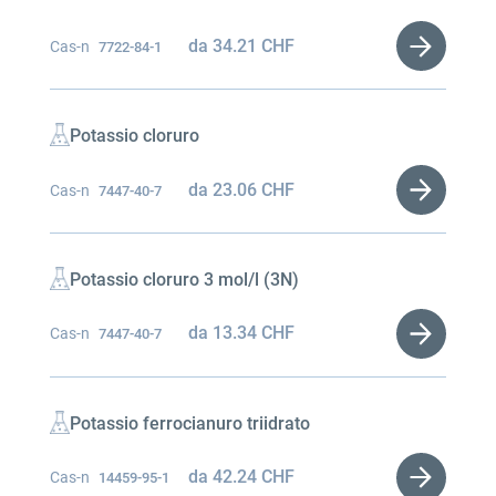
da
34.21
CHF
Cas-n
7722-84-1
Potassio cloruro
da
23.06
CHF
Cas-n
7447-40-7
Potassio cloruro 3 mol/l (3N)
da
13.34
CHF
Cas-n
7447-40-7
Potassio ferrocianuro triidrato
da
42.24
CHF
Cas-n
14459-95-1