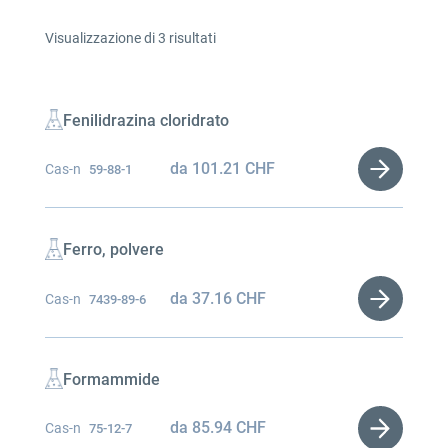
Visualizzazione di 3 risultati
Fenilidrazina cloridrato
da
101.21
CHF
Cas-n
59-88-1
Ferro, polvere
da
37.16
CHF
Cas-n
7439-89-6
Formammide
da
85.94
CHF
Cas-n
75-12-7