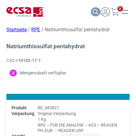
0
Startseite
/
RPE
/ Natriumthiosulfat pentahydrat
Natriumthiosulfat pentahydrat
CAS-n
10102-17-7
Mengenrabatt verfügbar
RE_483827
Original Verpackung
1 Kg
RPE – FÜR DIE ANALYSE – ACS – REAGEN.
PH.EUR. – REAGEN USP