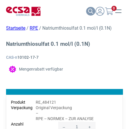
0
Startseite
/
RPE
/ Natriumthiosulfat 0.1 mol/l (0.1N)
Natriumthiosulfat 0.1 mol/l (0.1N)
CAS-n
10102-17-7
Mengenrabatt verfügbar
RE_484121
Original Verpackung
–
RPE – NORMEX – ZUR ANALYSE
–
+