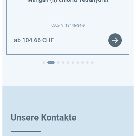
Mangan (II) chlorid Tetrahydrat
CAS-n
13446-34-9
ab
104.66
CHF
Unsere Kontakte