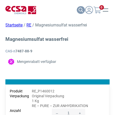
0
Startseite
/
RE
/ Magnesiumsulfat wasserfrei
Magnesiumsulfat wasserfrei
CAS-n
7487-88-9
Mengenrabatt verfügbar
RE_P1460012
Original Verpackung
1 Kg
RE – PURE – ZUR ANHYDRIKATION
–
+