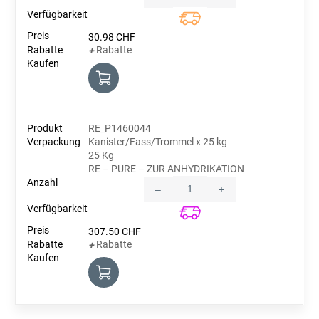
Quantity
30.98
CHF
Rabatte
+
RE_P1460044
Kanister/Fass/Trommel x 25 kg
25 Kg
RE – PURE – ZUR ANHYDRIKATION
–
+
Quantity
307.50
CHF
Rabatte
+