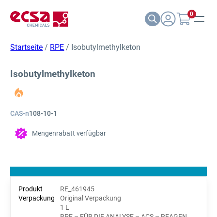
0
Startseite
/
RPE
/ Isobutylmethylketon
Isobutylmethylketon
CAS-n
108-10-1
Mengenrabatt verfügbar
RE_461945
Original Verpackung
1 L
RPE – FÜR DIE ANALYSE – ACS – REAGEN.