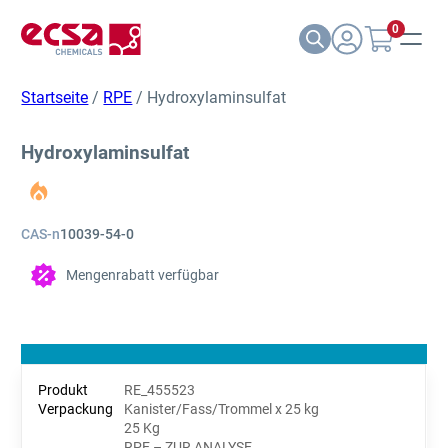
0
Startseite
/
RPE
/ Hydroxylaminsulfat
Hydroxylaminsulfat
CAS-n
10039-54-0
Mengenrabatt verfügbar
RE_455523
Kanister/Fass/Trommel x 25 kg
25 Kg
RPE – ZUR ANALYSE