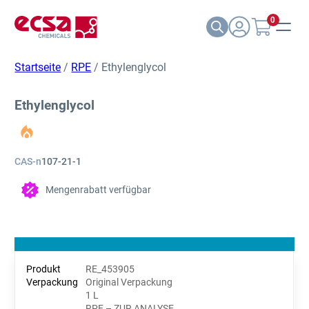
0
Startseite
/
RPE
/ Ethylenglycol
Ethylenglycol
CAS-n
107-21-1
Mengenrabatt verfügbar
RE_453905
Original Verpackung
1 L
RPE – ZUR ANALYSE