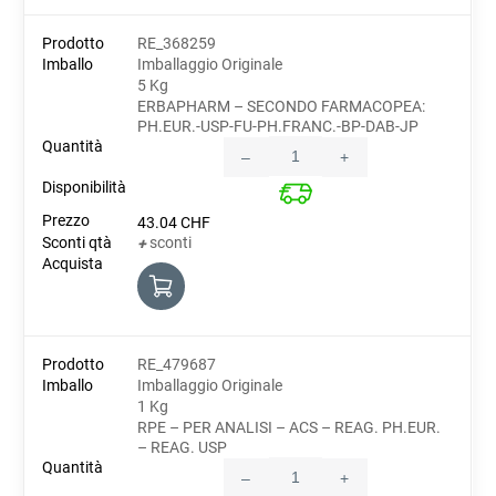
RE_368259
Imballaggio Originale
5 Kg
ERBAPHARM – SECONDO FARMACOPEA:
PH.EUR.-USP-FU-PH.FRANC.-BP-DAB-JP
–
+
Quantity
43.04
CHF
sconti
+
RE_479687
Imballaggio Originale
1 Kg
RPE – PER ANALISI – ACS – REAG. PH.EUR.
– REAG. USP
–
+
Quantity