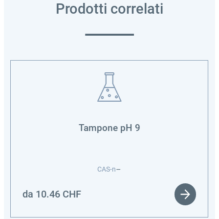
Prodotti correlati
Tampone pH 9
–
CAS-n
da
10.46
CHF