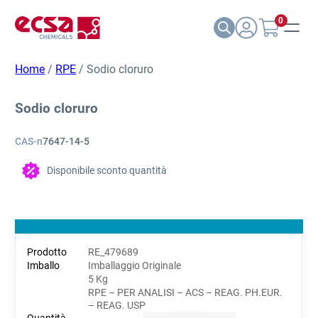
0
Home
/
RPE
/ Sodio cloruro
Sodio cloruro
CAS-n
7647-14-5
Disponibile sconto quantità
RE_479689
Imballaggio Originale
5 Kg
RPE – PER ANALISI – ACS – REAG. PH.EUR.
– REAG. USP