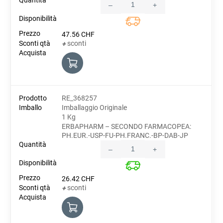
–
+
Quantity
47.56
CHF
sconti
+
RE_368257
Imballaggio Originale
1 Kg
ERBAPHARM – SECONDO FARMACOPEA:
PH.EUR.-USP-FU-PH.FRANC.-BP-DAB-JP
–
+
Quantity
26.42
CHF
sconti
+