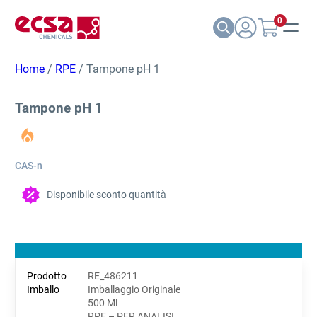
0
Home
/
RPE
/ Tampone pH 1
Tampone pH 1
CAS-n
Disponibile sconto quantità
RE_486211
Imballaggio Originale
500 Ml
RPE – PER ANALISI