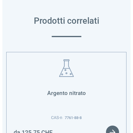
Prodotti correlati
Argento nitrato
CAS-n
7761-88-8
da
125.75
CHF