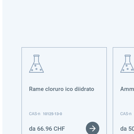
0°C
Rame cloruro ico diidrato
Ammo
CAS-n
CAS-n
10125-13-0
da
66.96
CHF
da
5