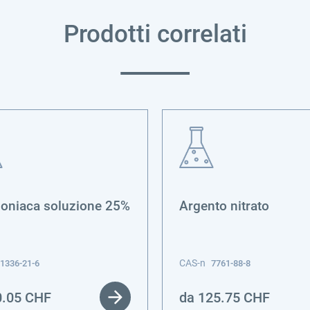
Prodotti correlati
niaca soluzione 25%
Argento nitrato
CAS-n
1336-21-6
7761-88-8
0.05
CHF
da
125.75
CHF