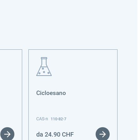
Cicloesano
Tri
id
CAS-n
CAS
110-82-7
da
24.90
CHF
da