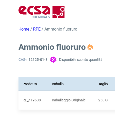
Home
/
RPE
/ Ammonio fluoruro
Ammonio fluoruro
CAS-n
12125-01-8
Disponibile sconto quantità
Prodotto
Imballo
Taglio
RE_419638
Imballaggio Originale
250 G