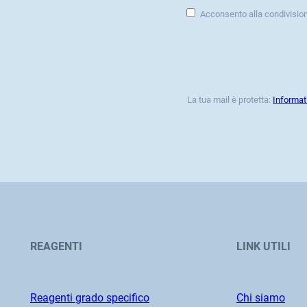
Acconsento alla condivisio
La tua mail è protetta:
Informat
REAGENTI
LINK UTILI
Reagenti grado specifico
Chi siamo