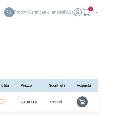
0
IT
Prodotti
Certificati di analisi
FAQs
bilità
Prezzo
Sconti qtà
Acquista
sconti
63.30
CHF
+