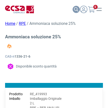
0
Home
/
RPE
/ Ammoniaca soluzione 25%
Ammoniaca soluzione 25%
CAS-n
1336-21-6
Disponibile sconto quantità
RE_419993
Imballaggio Originale
2 L
RPE – PER ANALISI