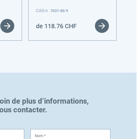
CAS-n
CAS
7631-86-9
de
118.76
CHF
de
oin de plus d’informations,
nous contacter.