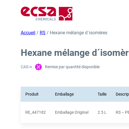
Accueil
/
RS
/ Hexane mélange d´isomères
Hexane mélange d´isomèr
CAS-n
Remise par quantité disponible
Produit
Emballage
Taille
Descrip
RE_447182
Emballage Original
2.5 L
RS – P