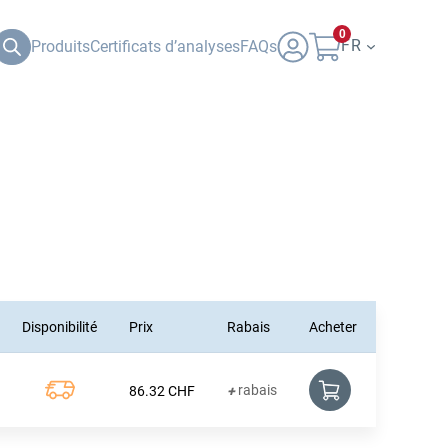
0
FR
Produits
Certificats d’analyses
FAQs
Disponibilité
Prix
Rabais
Acheter
rabais
86.32
CHF
+