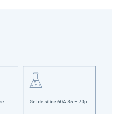
re
Gel de silice 60A 35 – 70µ
Ac
sel