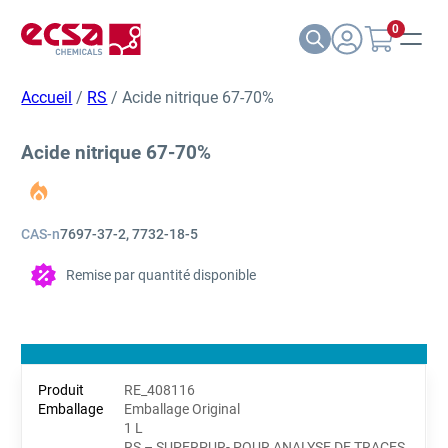
0
Accueil
/
RS
/ Acide nitrique 67-70%
Acide nitrique 67-70%
CAS-n
7697-37-2, 7732-18-5
Remise par quantité disponible
RE_408116
Emballage Original
1 L
RS – SUPERPUR- POUR ANALYSE DE TRACES