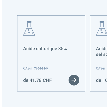
Acide sulfurique 85%
Acid
sel s
CAS-n
CAS-n
7664-93-9
de
41.78
CHF
de
1