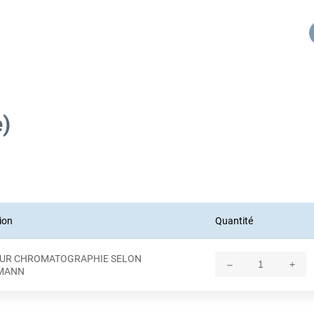
)
ion
Quantité
OUR CHROMATOGRAPHIE SELON
–
+
Quantity
MANN