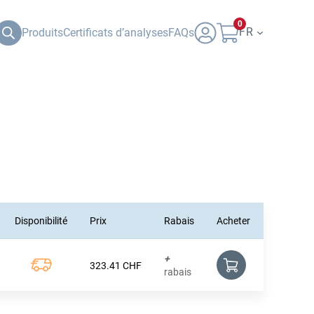
0
FR
Produits
Certificats d’analyses
FAQs
Disponibilité
Prix
Rabais
Acheter
+
323.41
CHF
rabais