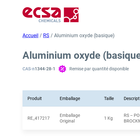
Accueil
/
RS
/ Aluminium oxyde (basique)
Aluminium oxyde (basique
CAS-n
1344-28-1
Remise par quantité disponible
Produit
Emballage
Taille
Descript
Emballage
RS – P
RE_417217
1 Kg
Original
BROCK