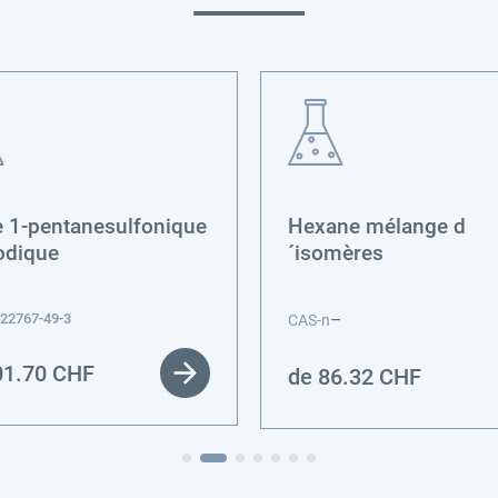
e 1-pentanesulfonique
Hexane mélange d
odique
´isomères
–
22767-49-3
CAS-n
01.70
CHF
de
86.32
CHF