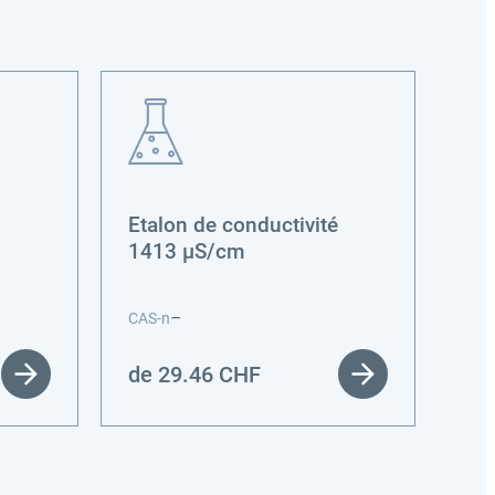
Etalon de conductivité
Ac
1413 µS/cm
sel
–
CAS
CAS-n
de
de
29.46
CHF