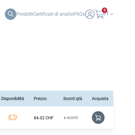
0
IT
Prodotti
Certificati di analisi
FAQs
Disponibilità
Prezzo
Sconti qtà
Acquista
sconti
84.02
CHF
+