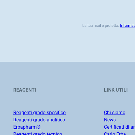
La tua mail è protetta:
Informat
REAGENTI
LINK UTILI
Reagenti grado specifico
Chi siamo
Reagenti grado analitico
News
Erbapharm®
Certificati di a
Reagenti grado tecnico
Carlo Erba