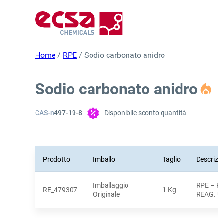
Home
/
RPE
/ Sodio carbonato anidro
Sodio carbonato anidro
CAS-n
497-19-8
Disponibile sconto quantità
Prodotto
Imballo
Taglio
Descri
Imballaggio
RPE – 
RE_479307
1 Kg
Originale
REAG.