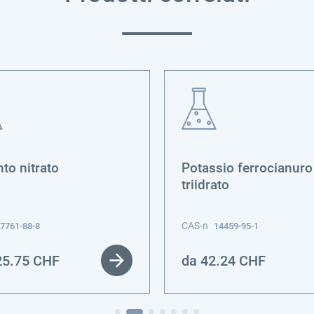
to nitrato
Potassio ferrocianuro
triidrato
CAS-n
7761-88-8
14459-95-1
25.75
CHF
da
42.24
CHF