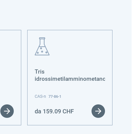
Tris
Met
idrossimetilamminometano
CAS-n
CAS
77-86-1
da
159.09
CHF
da