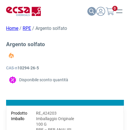
0
Home
/
RPE
/ Argento solfato
Argento solfato
CAS-n
10294-26-5
Disponibile sconto quantità
RE_424203
Imballaggio Originale
100 G
RPE – PER ANALISI