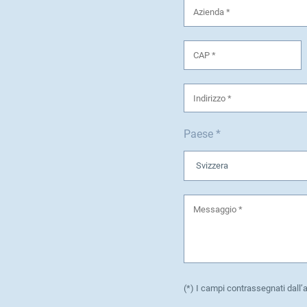
Paese *
(*) I campi contrassegnati dall’