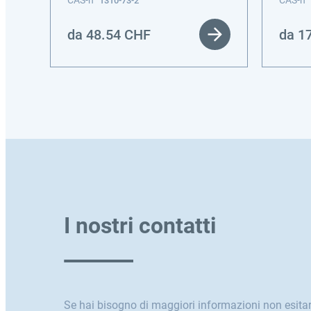
CAS-n
CAS-n
1310-73-2
da
48.54
CHF
da
1
I nostri contatti
Se hai bisogno di maggiori informazioni non esitar