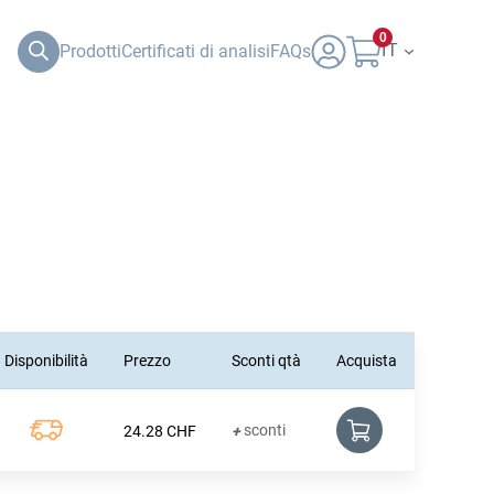
0
IT
Prodotti
Certificati di analisi
FAQs
Disponibilità
Prezzo
Sconti qtà
Acquista
sconti
24.28
CHF
+