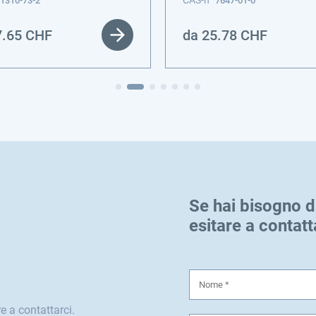
CAS-n
1310-73-2
7647-01-0
7.65
CHF
da
25.78
CHF
Se hai bisogno d
esitare a contatt
e a contattarci.