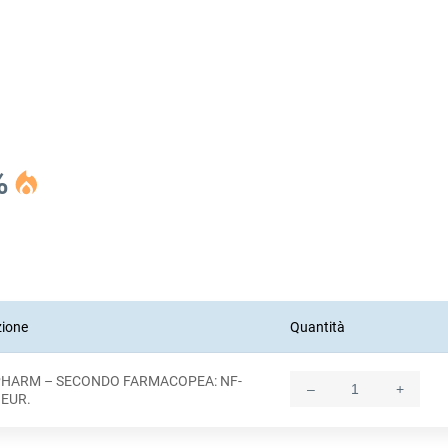
%
zione
Quantità
HARM – SECONDO FARMACOPEA: NF-
–
+
Quantity
.EUR.