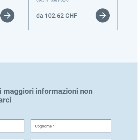
CAS-n
CAS
6381-92-6
da
102.62
CHF
da
i maggiori informazioni non
arci