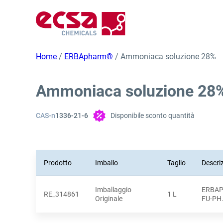
Home
/
ERBApharm®
/ Ammoniaca soluzione 28%
Ammoniaca soluzione 28
CAS-n
1336-21-6
Disponibile sconto quantità
Prodotto
Imballo
Taglio
Descri
Imballaggio
ERBAP
RE_314861
1 L
Originale
FU-PH