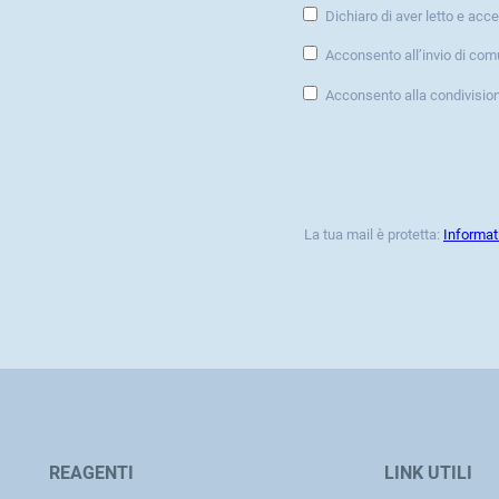
Dichiaro di aver letto e acce
Acconsento all’invio di com
Acconsento alla condivisio
La tua mail è protetta:
Informat
REAGENTI
LINK UTILI