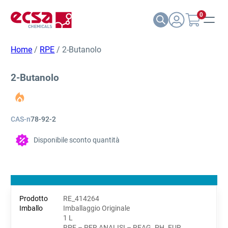
0
Home
/
RPE
/ 2-Butanolo
2-Butanolo
CAS-n
78-92-2
Disponibile sconto quantità
RE_414264
Imballaggio Originale
1 L
RPE – PER ANALISI – REAG. PH. EUR.