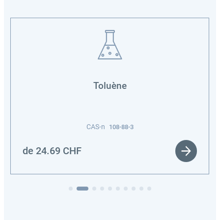
Toluène
CAS-n
108-88-3
de
24.69
CHF