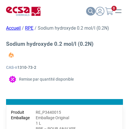
0
Accueil
/
RPE
/ Sodium hydroxyde 0.2 mol/l (0.2N)
Sodium hydroxyde 0.2 mol/l (0.2N)
CAS-n
1310-73-2
Remise par quantité disponible
RE_P3440015
Emballage Original
1 L
RPE – POUR ANALYSE