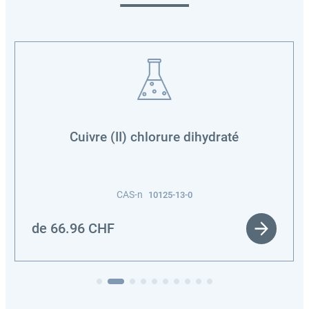
Cuivre (II) chlorure dihydraté
CAS-n
10125-13-0
de
66.96
CHF