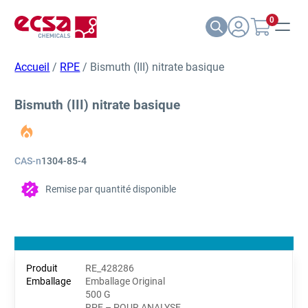
0
Accueil
/
RPE
/ Bismuth (III) nitrate basique
Bismuth (III) nitrate basique
CAS-n
1304-85-4
Remise par quantité disponible
RE_428286
Emballage Original
500 G
RPE – POUR ANALYSE