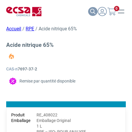
0
Accueil
/
RPE
/ Acide nitrique 65%
Acide nitrique 65%
CAS-n
7697-37-2
Remise par quantité disponible
RE_408022
Emballage Original
1 L
RPE – ISO- POUR ANALYSE