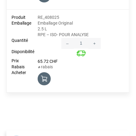
RE_408025
Emballage Original
2.5 L
RPE – ISO- POUR ANALYSE
–
+
Quantity
65.72
CHF
rabais
+