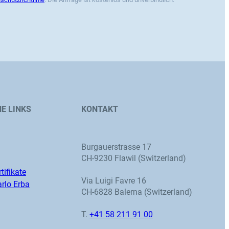
E LINKS
KONTAKT
Burgauerstrasse 17
CH-9230 Flawil (Switzerland)
tifikate
Via Luigi Favre 16
rlo Erba
CH-6828 Balerna (Switzerland)
T.
+41 58 211 91 00