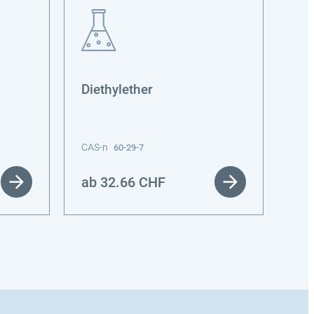
Diethylether
Xy
CAS-n
60-29-7
CAS
ab
32.66
CHF
ab