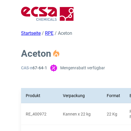
Startseite
/
RPE
/ Aceton
Aceton
CAS-n
67-64-1
Mengenrabatt verfügbar
Produkt
Verpackung
Format
RE_400972
Kannen x 22 kg
22 Kg