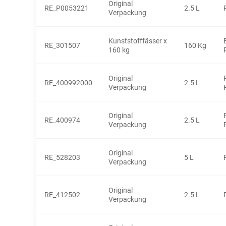
Original
RE_P0053221
2.5 L
Verpackung
Kunststofffässer x
RE_301507
160 Kg
160 kg
Original
RE_400992000
2.5 L
Verpackung
Original
RE_400974
2.5 L
Verpackung
Original
RE_528203
5 L
Verpackung
Original
RE_412502
2.5 L
Verpackung