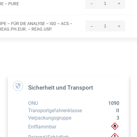
–
+
RE – PURE
Quantity
RPE – FÜR DIE ANALYSE – ISO – ACS –
–
+
Quantity
REAG.PH.EUR. – REAG.USP.
Sicherheit und Transport
ONU
1090
Transportgefahrenklasse
II
Verpackungsgruppe
3
Entflammbar