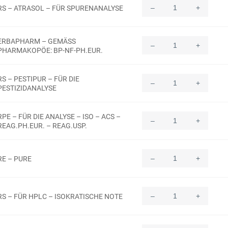
–
+
RS – ATRASOL – FÜR SPURENANALYSE
Quantity
ERBAPHARM – GEMÄSS
–
+
Quantity
PHARMAKOPÖE: BP-NF-PH.EUR.
RS – PESTIPUR – FÜR DIE
–
+
Quantity
PESTIZIDANALYSE
RPE – FÜR DIE ANALYSE – ISO – ACS –
–
+
Quantity
REAG.PH.EUR. – REAG.USP.
–
+
RE – PURE
Quantity
–
+
RS – FÜR HPLC – ISOKRATISCHE NOTE
Quantity