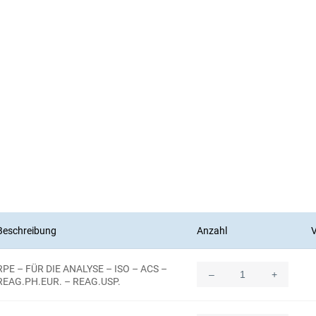
Beschreibung
Anzahl
V
RPE – FÜR DIE ANALYSE – ISO – ACS –
–
+
Quantity
REAG.PH.EUR. – REAG.USP.