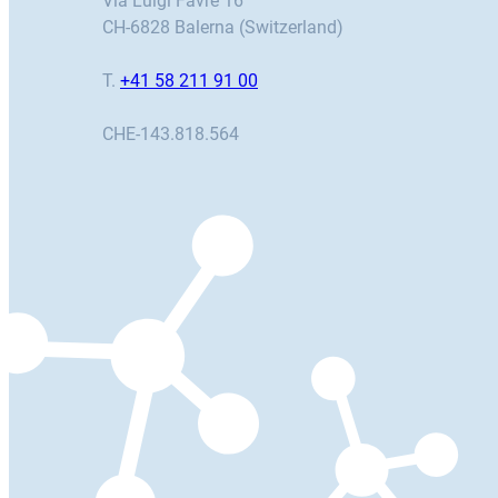
Via Luigi Favre 16
CH-6828 Balerna (Switzerland)
T.
+41 58 211 91 00
CHE-143.818.564